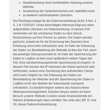
Gewährleistung einer komfortablen Nutzung unserer
Website,
Auswertung der Systemsicherheit und -stabilität sowie
zu weiteren administrativen Zwecken.
Die Rechtsgrundlage für die Datenverarbeitung ist Art. 6 Abs. 1
S. 1 lit. f DSGVO. Unser berechtigtes Interesse folgt aus oben
aufgelisteten Zwecken zur Datenerhebung. In keinem Fall
verwenden wir die erhobenen Daten zu dem Zweck,
Rückschlüsse auf Ihre Person zu ziehen. Die Daten werden
gelöscht, sobald sie für die Erreichung des Zweckes ihrer
Erhebung nicht mehr erforderlich sind. Im Falle der Erfassung
der Daten zur Bereitstellung der Website ist dies der Fall, wenn
die jeweilige Sitzung beendet ist. Im Falle der Speicherung der
Daten in Logfiles ist dies nach spätestens sieben Tagen der
Fall. Eine darüberhinausgehende Speicherung ist möglich. In
diesem Fall werden die IP-Adressen der Nutzer gelöscht oder
verfremdet, sodass eine Zuordnung des aufrufenden Clients
nicht mehr möglich ist. Die Erfassung der Daten zur
Bereitstellung der Website und die Speicherung der Daten in
Logfiles ist für den Betrieb der Internetseite zwingend
erforderlich. Es besteht folglich seitens des Nutzers keine
Widerspruchsmöglichkeit. Darüber hinaus setzen wir beim
Besuch unserer Website Cookies sowie Analysedienste ein.
Nähere Erläuterungen dazu erhalten Sie unter den Ziff. VI. und
VII. dieser Datenschutzerklärung.