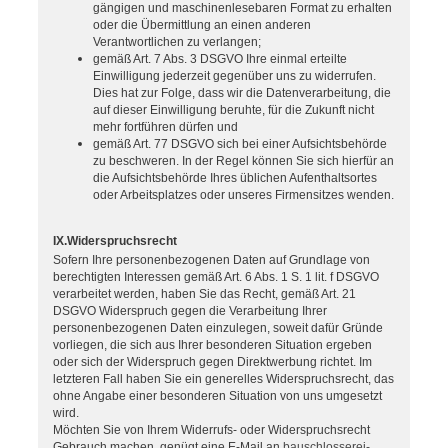
gängigen und maschinenlesebaren Format zu erhalten
oder die Übermittlung an einen anderen
Verantwortlichen zu verlangen;
gemäß Art. 7 Abs. 3 DSGVO Ihre einmal erteilte
Einwilligung jederzeit gegenüber uns zu widerrufen.
Dies hat zur Folge, dass wir die Datenverarbeitung, die
auf dieser Einwilligung beruhte, für die Zukunft nicht
mehr fortführen dürfen und
gemäß Art. 77 DSGVO sich bei einer Aufsichtsbehörde
zu beschweren. In der Regel können Sie sich hierfür an
die Aufsichtsbehörde Ihres üblichen Aufenthaltsortes
oder Arbeitsplatzes oder unseres Firmensitzes wenden.
IX.Widerspruchsrecht
Sofern Ihre personenbezogenen Daten auf Grundlage von
berechtigten Interessen gemäß Art. 6 Abs. 1 S. 1 lit. f DSGVO
verarbeitet werden, haben Sie das Recht, gemäß Art. 21
DSGVO Widerspruch gegen die Verarbeitung Ihrer
personenbezogenen Daten einzulegen, soweit dafür Gründe
vorliegen, die sich aus Ihrer besonderen Situation ergeben
oder sich der Widerspruch gegen Direktwerbung richtet. Im
letzteren Fall haben Sie ein generelles Widerspruchsrecht, das
ohne Angabe einer besonderen Situation von uns umgesetzt
wird.
Möchten Sie von Ihrem Widerrufs- oder Widerspruchsrecht
Gebrauch machen, genügt eine E-Mail an
bauschlosserei-