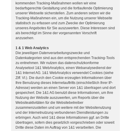
kommenden Tracking-Maßnahmen wollen wir eine
bedarfsgerechte Gestaltung und die fortlaufende Optimierung
unserer Webseite sicherstellen. Zum anderen setzen wir die
Tracking-Maßnahmen ein, um die Nutzung unserer Webseite
statistisch zu erfassen und zum Zwecke der Optimierung
unseres Angebotes für Sie auszuwerten. Diese Interessen sind
als berechtigt im Sinne der vorgenannten Vorschrift
anzusehen.
1 & 1 Web Analytics
Die jeweiligen Datenverarbeitungszwecke und
Datenkategorien sind aus den entsprechenden Tracking-Tools
zu entnehmen. Wir nutzen das datenschutzkonforme
Analysetool 1&1 WebAnalytics, einen Webanalysedienst der
1&1 Internet AG. 1&1 WebAnalytics verwendet Cookies (siehe
Ziff. VI.). Die durch den Cookie erzeugten Informationen über
Ihre Benutzung dieses Internetauftritts (einschließlich Ihrer IP-
Adresse) werden an einen Server von 1&1 übertragen und dort
gespeichert. Die 1&1 AG benutzt diese Informationen, um Ihre
Nutzung der Website auszuwerten, um Reports über die
Websiteaktivitäten für die Websitebetreiber
zusammenzustellen und um weitere mit der Websitenutzung
und der Internetnutzung verbundenen Dienstleistungen zu
erbringen. Auch wird 1&1 diese Informationen ggf. an Dritte
übertragen, sofern dies gesetzlich vorgeschrieben oder soweit
Dritte diese Daten im Auftrag von 1&1 verarbeiten. Die