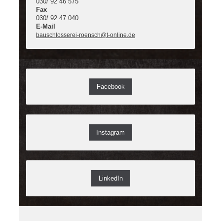
030/ 92 46 575
Fax
030/ 92 47 040
E-Mail
bauschlosserei-roensch@t-online.de
Facebook
Instagram
LinkedIn